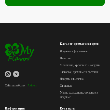
Каталог ароматазиторов
Ягодные и фруктовые
Напитки
Молочные, кремовые и йогурты
Злаковые, ореховые и растения
Десерты и выпечка
Сайт разработан -
Axioom
Овощные
Мятно-холодящие, сахарные и
медовые
Информация
Контакты