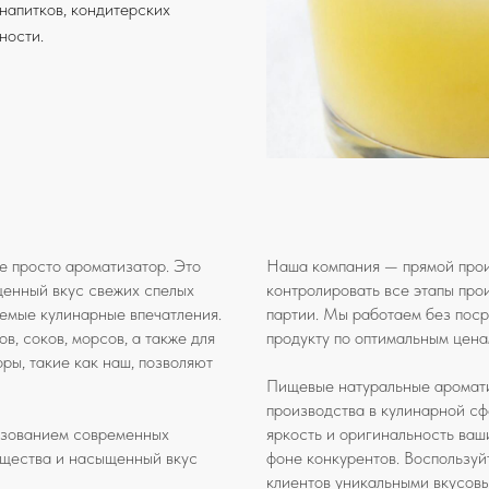
напитков, кондитерских
ности.
е просто ароматизатор. Это
Наша компания — прямой произ
щенный вкус свежих спелых
контролировать все этапы про
аемые кулинарные впечатления.
партии. Мы работаем без посре
в, соков, морсов, а также для
продукту по оптимальным цена
ры, такие как наш, позволяют
Пищевые натуральные аромати
производства в кулинарной сф
ьзованием современных
яркость и оригинальность ваш
вещества и насыщенный вкус
фоне конкурентов. Воспользуй
клиентов уникальными вкусов