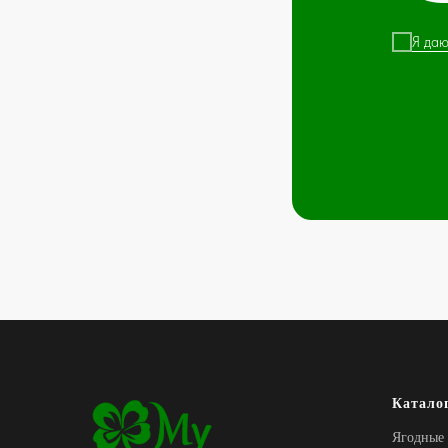
Я даю
Катало
Ягодные 