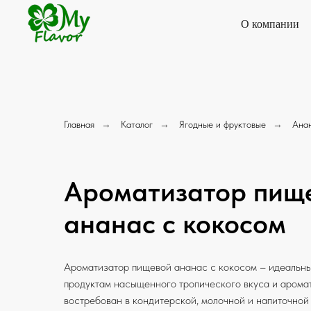
О компании
Главная
→
Каталог
→
Ягодные и фруктовые
→
Анан
Ароматизатор пищ
ананас с кокосом
Ароматизатор пищевой ананас с кокосом – идеальны
продуктам насыщенного тропического вкуса и арома
востребован в кондитерской, молочной и напиточной