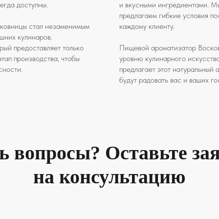
сегда доступны.
и вкусными ингредиентами. М
предлагаем гибкие условия по
сковницы стал незаменимым
каждому клиенту.
шних кулинаров.
орый предоставляет только
Пищевой ароматизатор Восковн
тап производства, чтобы
уровню кулинарного искусства
сности.
предлагает этот натуральный 
будут радовать вас и ваших го
ь вопросы? Оставьте за
на консультацию