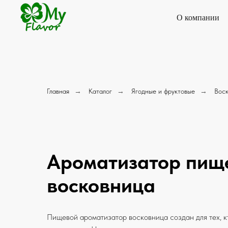
О компании
Главная
→
Каталог
→
Ягодные и фруктовые
→
Вос
Ароматизатор пищ
восковница
Пищевой ароматизатор восковница создан для тех, к