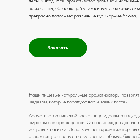
лесных ягод. Наш ароматизатор дарит вам насыщен
восковницы, обладающей уникальным сладко-кислым
прекрасно дополняет различные кулинарные блюда.
Заказать
Наши пищевые натуральные ароматизаторы позволят
шедевры, которые порадуют вас и ваших гостей.
Ароматизатор пищевой восковница идеально подходи
широком спектре рецептов. Он превосходно дополнит 
йогурты и напитки. Используя наш ароматизатор, вы
освежающую ягодную нотку в ваши любимые блюда 