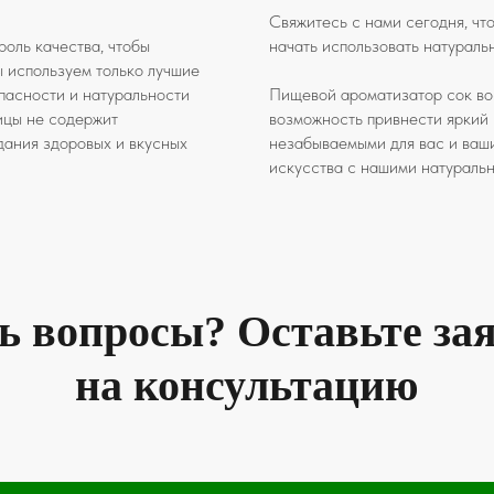
Свяжитесь с нами сегодня, чт
роль качества, чтобы
начать использовать натураль
 используем только лучшие
пасности и натуральности
Пищевой ароматизатор сок вос
ицы не содержит
возможность привнести яркий 
дания здоровых и вкусных
незабываемыми для вас и ваши
искусства с нашими натураль
ь вопросы? Оставьте за
на консультацию