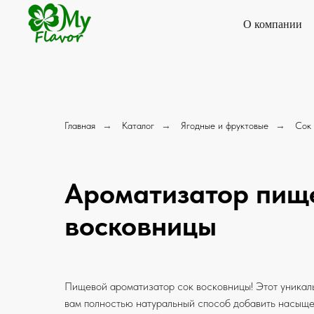
О компании
Главная
→
Каталог
→
Ягодные и фруктовые
→
Сок
Ароматизатор пищ
восковницы
Пищевой ароматизатор сок восковницы! Этот уникал
вам полностью натуральный способ добавить насыщ