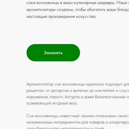
сока восковницы в ваши кулинарные шедевры. Наши
ароматизаторы созданы, чтобы обогатить ваши блюда
настоящие произведения искусства.
Заказать
Ароматизатор сок восковницы идеально подходит дл
рецептах: от десертов и выпечки до коктейлей и соус
мороженое, пироги, йогурты и даже безалкогольные н
освежающий ягодный вкус.
Сок восковницы, известный своими полезными свойст
незаменимым ингредиентом для поваров и кондитеро
свои блюда нотку натуральности и стиля.